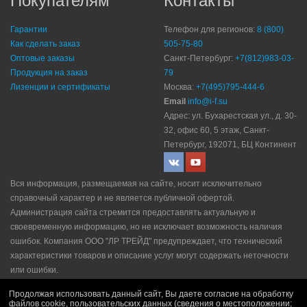
Покупателям
Контакты
Гарантии
Телефон для регионов:
8 (800)
Как сделать заказ
505-75-80
Оптовые заказы
Санкт-Петербург:
+7(812)983-03-
Продукция на заказ
79
Лизенции и сертификаты
Москва:
+7(495)795-444-6
Email
info@i-f.su
Адрес: ул. Бухарестская ул., д. 30-
32, офис 60, 5 этаж, Санкт-
Петербург, 192071, БЦ Континент
Вся информация, размещаемая на сайте, носит исключительно
справочный характер и не является публичной офертой.
Администрация сайта стремится предоставлять актуальную и
своевременную информацию, но не исключает возможность наличия
ошибок. Компания ООО "ЛР ТРЕЙД" прeдупрeждaeт, что технический
характеристики товаров и описание услуг могут содержать неточности
или ошибки.
Политика конфидециальности
|
Пользовательское соглашение
|
Продолжая использовать данный сайт, Вы даете согласие на обработку
Политика рекламной рассылки
|
Правила продажи
файлов cookie, пользовательских данных (сведения о местоположении;