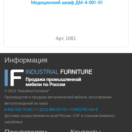
Медицинский шкаф ДМ-4-001-01
Арт. 1081
Информация
© 2023 "Industrial Furniture"
Производство и продажа металлической мебели, изготовление
металлоизделий на заказ
8-800-505-75-80
/
+7 (812) 983-03-79
/
+7(495)795-444-6
Доставку осуществляем по всей России, СНГ и странам ближнего
зарубежья