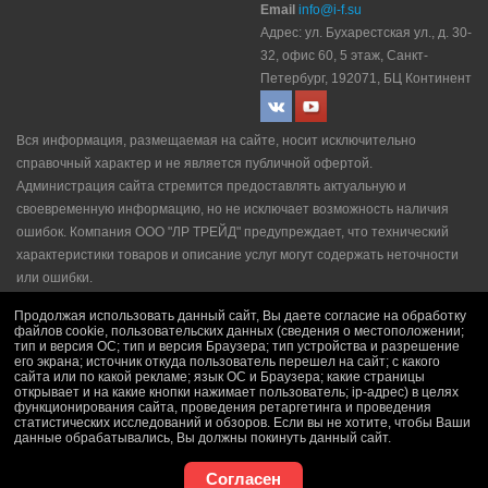
Email
info@i-f.su
Адрес: ул. Бухарестская ул., д. 30-
32, офис 60, 5 этаж, Санкт-
Петербург, 192071, БЦ Континент
Вся информация, размещаемая на сайте, носит исключительно
справочный характер и не является публичной офертой.
Администрация сайта стремится предоставлять актуальную и
своевременную информацию, но не исключает возможность наличия
ошибок. Компания ООО "ЛР ТРЕЙД" прeдупрeждaeт, что технический
характеристики товаров и описание услуг могут содержать неточности
или ошибки.
Политика конфидециальности
|
Пользовательское соглашение
|
Продолжая использовать данный сайт, Вы даете согласие на обработку
Политика рекламной рассылки
|
Правила продажи
файлов cookie, пользовательских данных (сведения о местоположении;
тип и версия ОС; тип и версия Браузера; тип устройства и разрешение
его экрана; источник откуда пользователь перешел на сайт; с какого
сайта или по какой рекламе; язык ОС и Браузера; какие страницы
открывает и на какие кнопки нажимает пользователь; ip-адрес) в целях
функционирования сайта, проведения ретаргетинга и проведения
статистических исследований и обзоров. Если вы не хотите, чтобы Ваши
данные обрабатывались, Вы должны покинуть данный сайт.
Согласен