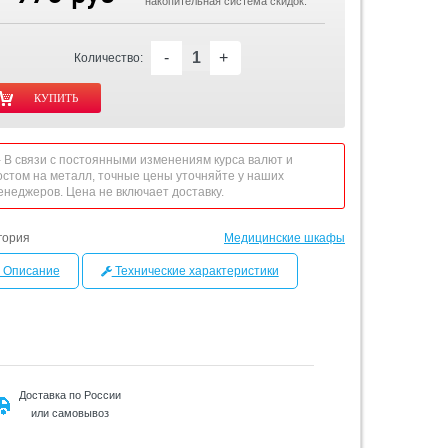
накопительная система скидок.
-
+
Количество:
 - В связи с постоянными изменениям курса валют и
остом на металл, точные цены уточняйте у наших
енеджеров. Цена не включает доставку.
гория
Медицинские шкафы
Описание
Технические характеристики
Доставка по России
или самовывоз