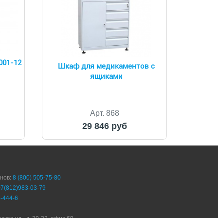
001-12
Шкаф для медикаментов с
ящиками
Арт. 868
29 846 руб
онов:
8 (800) 505-75-80
+7(812)983-03-79
-444-6