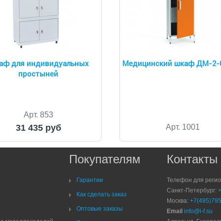
аф для индивидуальных
Медицинский шкаф ДМ-2-
простыней
Арт. 853
31 435 руб
Арт. 1001
Покупателям
Контакты
Гарантии
Телефон для реги
Санкт-Петербург:
Как сделать заказ
Москва:
+7(495)795
Оптовые заказы
Email
info@i-f.su