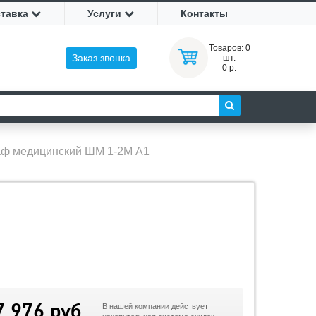
ставка
Услуги
Контакты
Товаров:
0
Заказ звонка
шт.
0 р.
ф медицинский ШМ 1-2М А1
7 976 руб
В нашей компании действует