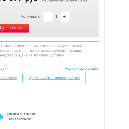
накопительная система скидок.
-
+
Количество:
 - В связи с постоянными изменениям курса валют и
остом на металл, точные цены уточняйте у наших
енеджеров. Цена не включает доставку.
гория
Медицинские шкафы
Описание
Технические характеристики
Доставка по России
или самовывоз