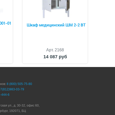
001-01
Шкаф медицинский ШМ 2-2 ВТ
Арт. 2168
14 087 руб
онов:
8 (800) 505-75-80
+7(812)983-03-79
-444-6
ская ул., д. 30-32, офис 60,
рбург, 192071, БЦ