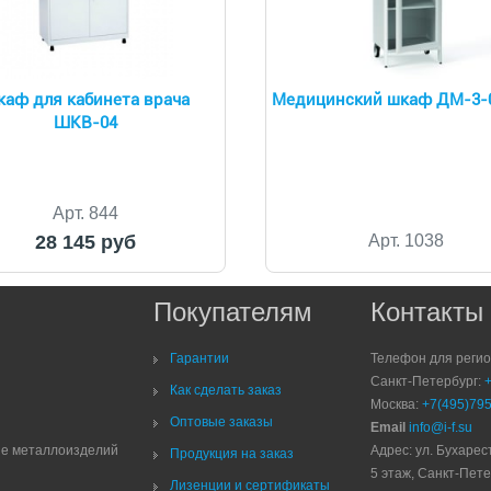
аф для кабинета врача
Медицинский шкаф ДМ-3-
ШКВ-04
Арт. 844
28 145 руб
Арт. 1038
Покупателям
Контакты
Гарантии
Телефон для реги
Санкт-Петербург:
Как сделать заказ
Москва:
+7(495)795
Оптовые заказы
Email
info@i-f.su
ие металлоизделий
Адрес: ул. Бухарест
Продукция на заказ
5 этаж, Санкт-Пете
Лизенции и сертификаты