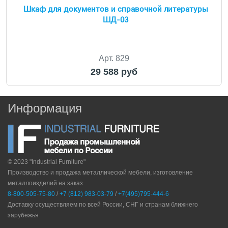
Шкаф для документов и справочной литературы
ШД-03
Арт. 829
29 588 руб
Информация
© 2023 "Industrial Furniture"
Производство и продажа металлической мебели, изготовление
металлоизделий на заказ
8-800-505-75-80
/
+7 (812) 983-03-79
/
+7(495)795-444-6
Доставку осуществляем по всей России, СНГ и странам ближнего
зарубежья