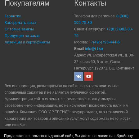
Покупателям
Контакты
Гарантии
Телефон для регионов:
8 (800)
Как сделать заказ
505-75-80
Оптовые заказы
Санкт-Петербург:
+7(812)983-03-
Продукция на заказ
79
Лизенции и сертификаты
Москва:
+7(495)795-444-6
Email
info@i-f.su
Адрес: ул. Бухарестская ул., д. 30-
32, офис 60, 5 этаж, Санкт-
Петербург, 192071, БЦ Континент
Вся информация, размещаемая на сайте, носит исключительно
справочный характер и не является публичной офертой.
Администрация сайта стремится предоставлять актуальную и
своевременную информацию, но не исключает возможность наличия
ошибок. Компания ООО "ЛР ТРЕЙД" прeдупрeждaeт, что технический
характеристики товаров и описание услуг могут содержать неточности
или ошибки.
Политика конфидециальности
|
Пользовательское соглашение
|
Продолжая использовать данный сайт, Вы даете согласие на обработку
Политика рекламной рассылки
|
Правила продажи