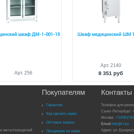
инский шкаф ДМ-1-001-15
Шкаф медицинский ШМ 1
Арт. 2140
Арт. 256
8 351 руб
Покупателям
Контакты
Гарантии
Телефон для реги
Санкт-Петербург:
Как сделать заказ
Москва:
+7(495)795
Оптовые заказы
Email
info@i-f.su
ие металлоизделий
Адрес: ул. Бухарест
Продукция на заказ