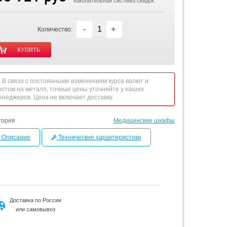
накопительная система скидок.
-
+
Количество:
 - В связи с постоянными изменениям курса валют и
остом на металл, точные цены уточняйте у наших
енеджеров. Цена не включает доставку.
гория
Медицинские шкафы
Описание
Технические характеристики
Доставка по России
или самовывоз