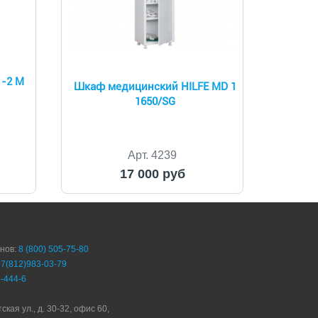
-2 М
Шкаф медицинский HILFE MD 1
1650/SG
Арт. 4239
17 000 руб
онов:
8 (800) 505-75-80
+7(812)983-03-79
-444-6
ская ул., д. 30-32, офис 60,