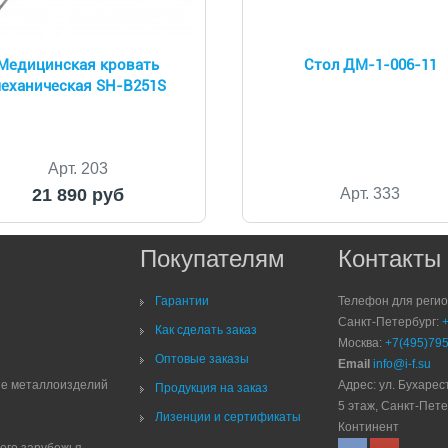
Медицинская кровать
Стол ДМ-1-006-11
еханическая SH-B251S
Арт. 203
21 890 руб
Арт. 333
Покупателям
Контакты
Гарантии
Телефон для реги
Санкт-Петербург:
Как сделать заказ
Москва:
+7(495)795
Оптовые заказы
Email
info@i-f.su
ие металлоизделий
Адрес: ул. Бухарест
Продукция на заказ
5 этаж, Санкт-Пете
Лизенции и сертификаты
Континент
него зарубежья