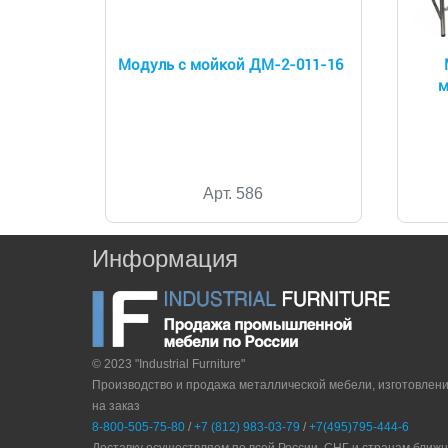
Модуль с мойкой ДМ-2-011-16
м
Арт. 586
Информация
© 2023 "Industrial Furniture"
Производство и продажа металлической мебели, изготовлен
на заказ
8-800-505-75-80
/
+7 (812) 983-03-79
/
+7(495)795-444-6
Доставку осуществляем по всей России, СНГ и странам ближ