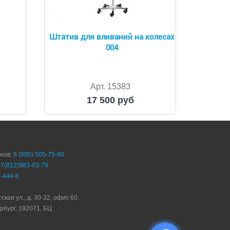
Штатив для вливаний на колесах
004
Арт. 15383
17 500 руб
онов:
8 (800) 505-75-80
+7(812)983-03-79
-444-6
ская ул., д. 30-32, офис 60,
рбург, 192071, БЦ