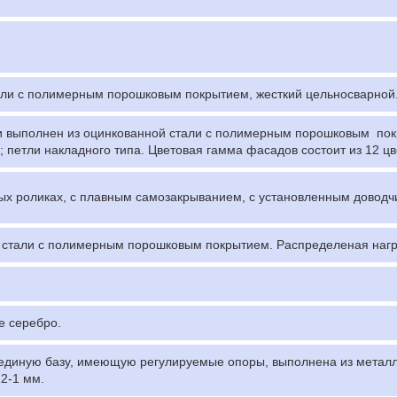
али с полимерным порошковым покрытием, жесткий цельносварной
ли выполнен из оцинкованной стали с полимерным порошковым по
 петли накладного типа. Цветовая гамма фасадов состоит из 12 цв
 роликах, с плавным самозакрыванием, с установленным доводчико
стали с полимерным порошковым покрытием. Распределеная нагруз
е серебро.
единую базу, имеющую регулируемые опоры, выполнена из метал
2-1 мм.