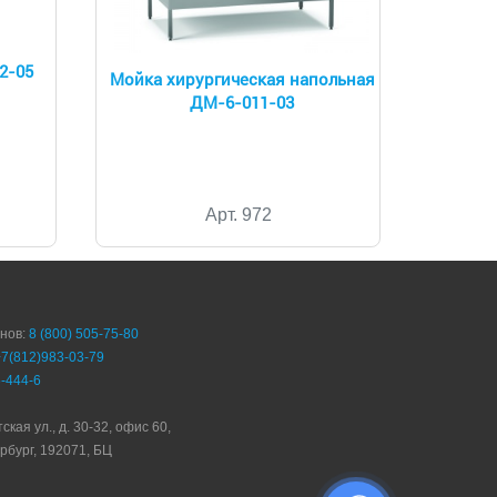
2-05
Мойка хирургическая напольная
ДМ-6-011-03
Арт. 972
онов:
8 (800) 505-75-80
+7(812)983-03-79
-444-6
ская ул., д. 30-32, офис 60,
рбург, 192071, БЦ