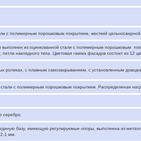
али с полимерным порошковым покрытием, жесткий цельносварной
ли выполнен из оцинкованной стали с полимерным порошковым по
 петли накладного типа. Цветовая гамма фасадов состоит из 12 цв
 роликах, с плавным самозакрыванием, с установленным доводчико
стали с полимерным порошковым покрытием. Распределеная нагруз
е серебро.
единую базу, имеющую регулируемые опоры, выполнена из метал
2-1 мм.