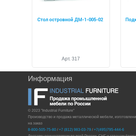
Стол островной ДМ-1-005-02
Подк
Арт. 317
Информация
© 2023 "Industrial Furniture"
Производство и продажа металлической мебели, изготовлен
на заказ
8-800-505-75-80
/
+7 (812) 983-03-79
/
+7(495)795-444-6
Доставку осуществляем по всей России, СНГ и странам ближ