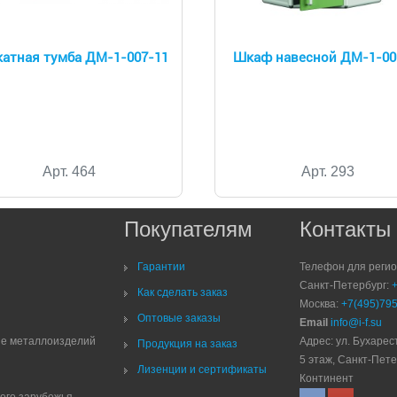
атная тумба ДМ-1-007-11
Шкаф навесной ДМ-1-00
Арт. 464
Арт. 293
Покупателям
Контакты
Гарантии
Телефон для реги
Санкт-Петербург:
Как сделать заказ
Москва:
+7(495)795
Оптовые заказы
Email
info@i-f.su
ие металлоизделий
Адрес: ул. Бухарест
Продукция на заказ
5 этаж, Санкт-Пете
Лизенции и сертификаты
Континент
него зарубежья