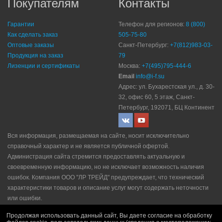
Покупателям
Контакты
Гарантии
Телефон для регионов:
8 (800)
Как сделать заказ
505-75-80
Оптовые заказы
Санкт-Петербург:
+7(812)983-03-
Продукция на заказ
79
Лизенции и сертификаты
Москва:
+7(495)795-444-6
Email
info@i-f.su
Адрес: ул. Бухарестская ул., д. 30-
32, офис 60, 5 этаж, Санкт-
Петербург, 192071, БЦ Континент
Вся информация, размещаемая на сайте, носит исключительно
справочный характер и не является публичной офертой.
Администрация сайта стремится предоставлять актуальную и
своевременную информацию, но не исключает возможность наличия
ошибок. Компания ООО "ЛР ТРЕЙД" прeдупрeждaeт, что технический
характеристики товаров и описание услуг могут содержать неточности
или ошибки.
Политика конфидециальности
|
Пользовательское соглашение
|
Продолжая использовать данный сайт, Вы даете согласие на обработку
Политика рекламной рассылки
|
Правила продажи