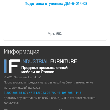
Подставка ступенька ДМ-6-014-08
Арт. 985
Информация
© 2023 "Industrial Furniture"
Производство и продажа металлической мебели, изготовление
металлоизделий на заказ
8-800-505-75-80
/
+7 (812) 983-03-79
/
+7(495)795-444-6
Доставку осуществляем по всей России, СНГ и странам ближнего
зарубежья