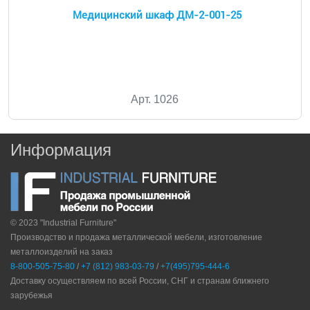
Медицинский шкаф ДМ-2-001-25
Арт. 1026
Информация
© 2023 "Industrial Furniture"
Производство и продажа металлической мебели, изготовление
металлоизделий на заказ
8-800-505-75-80
/
+7 (812) 983-03-79
/
+7(495)795-444-6
Доставку осуществляем по всей России, СНГ и странам ближнего
зарубежья