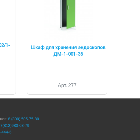
02/1-
Шкаф для хранения эндоскопов
ДМ-1-001-36
Арт. 277
онов:
8 (800) 505-75-80
+7(812)983-03-79
-444-6