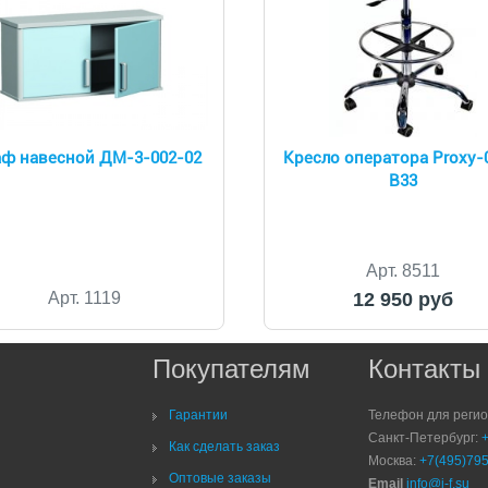
ф навесной ДМ-3-002-02
Кресло оператора Proxy-
В33
Арт. 8511
Арт. 1119
12 950 руб
Покупателям
Контакты
Гарантии
Телефон для реги
Санкт-Петербург:
Как сделать заказ
Москва:
+7(495)795
Оптовые заказы
Email
info@i-f.su