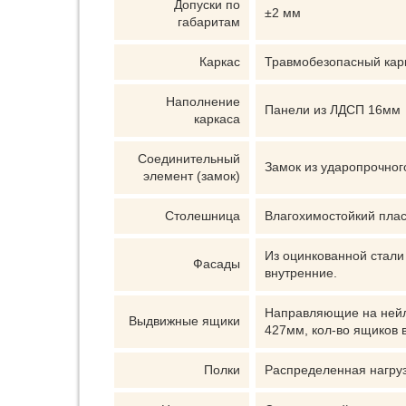
Допуски по
±2 мм
габаритам
Каркас
Травмобезопасный карк
Наполнение
Панели из ЛДСП 16мм
каркаса
Соединительный
Замок из ударопрочно
элемент (замок)
Столешница
Влагохимостойкий плас
Из оцинкованной стали
Фасады
внутренние.
Направляющие на нейло
Выдвижные ящики
427мм, кол-во ящиков в
Полки
Распределенная нагрузк