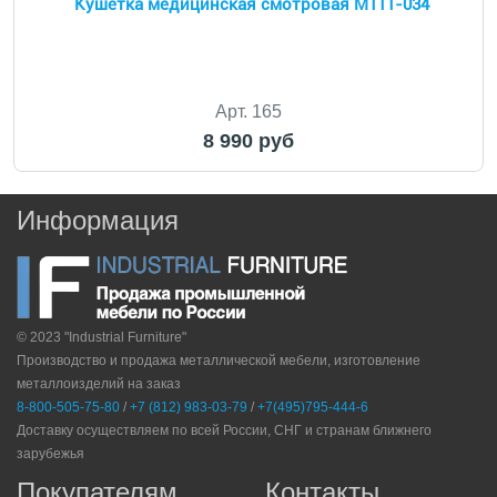
Кушетка медицинская смотровая М111-034
Арт. 165
8 990 руб
Информация
© 2023 "Industrial Furniture"
Производство и продажа металлической мебели, изготовление
металлоизделий на заказ
8-800-505-75-80
/
+7 (812) 983-03-79
/
+7(495)795-444-6
Доставку осуществляем по всей России, СНГ и странам ближнего
зарубежья
Покупателям
Контакты