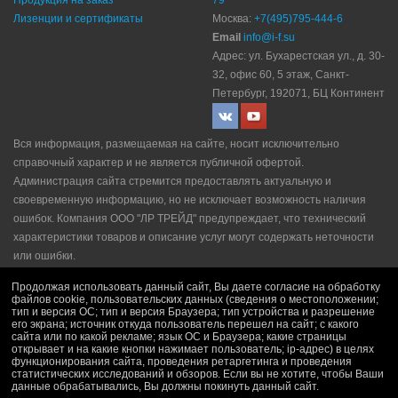
Продукция на заказ
79
Лизенции и сертификаты
Москва:
+7(495)795-444-6
Email
info@i-f.su
Адрес: ул. Бухарестская ул., д. 30-
32, офис 60, 5 этаж, Санкт-
Петербург, 192071, БЦ Континент
Вся информация, размещаемая на сайте, носит исключительно
справочный характер и не является публичной офертой.
Администрация сайта стремится предоставлять актуальную и
своевременную информацию, но не исключает возможность наличия
ошибок. Компания ООО "ЛР ТРЕЙД" прeдупрeждaeт, что технический
характеристики товаров и описание услуг могут содержать неточности
или ошибки.
Политика конфидециальности
|
Пользовательское соглашение
|
Продолжая использовать данный сайт, Вы даете согласие на обработку
Политика рекламной рассылки
|
Правила продажи
файлов cookie, пользовательских данных (сведения о местоположении;
тип и версия ОС; тип и версия Браузера; тип устройства и разрешение
его экрана; источник откуда пользователь перешел на сайт; с какого
сайта или по какой рекламе; язык ОС и Браузера; какие страницы
открывает и на какие кнопки нажимает пользователь; ip-адрес) в целях
функционирования сайта, проведения ретаргетинга и проведения
статистических исследований и обзоров. Если вы не хотите, чтобы Ваши
данные обрабатывались, Вы должны покинуть данный сайт.