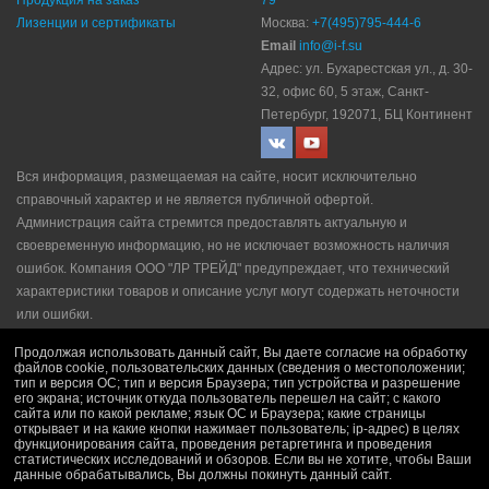
Продукция на заказ
79
Лизенции и сертификаты
Москва:
+7(495)795-444-6
Email
info@i-f.su
Адрес: ул. Бухарестская ул., д. 30-
32, офис 60, 5 этаж, Санкт-
Петербург, 192071, БЦ Континент
Вся информация, размещаемая на сайте, носит исключительно
справочный характер и не является публичной офертой.
Администрация сайта стремится предоставлять актуальную и
своевременную информацию, но не исключает возможность наличия
ошибок. Компания ООО "ЛР ТРЕЙД" прeдупрeждaeт, что технический
характеристики товаров и описание услуг могут содержать неточности
или ошибки.
Политика конфидециальности
|
Пользовательское соглашение
|
Продолжая использовать данный сайт, Вы даете согласие на обработку
Политика рекламной рассылки
|
Правила продажи
файлов cookie, пользовательских данных (сведения о местоположении;
тип и версия ОС; тип и версия Браузера; тип устройства и разрешение
его экрана; источник откуда пользователь перешел на сайт; с какого
сайта или по какой рекламе; язык ОС и Браузера; какие страницы
открывает и на какие кнопки нажимает пользователь; ip-адрес) в целях
функционирования сайта, проведения ретаргетинга и проведения
статистических исследований и обзоров. Если вы не хотите, чтобы Ваши
данные обрабатывались, Вы должны покинуть данный сайт.