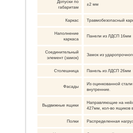
Допуски по
±2 мм
габаритам
Каркас
Травмобезопасный карк
Наполнение
Панели из ЛДСП 16мм
каркаса
Соединительный
Замок из ударопрочно
элемент (замок)
Столешница
Панель из ЛДСП 26мм
Из оцинкованной стали
Фасады
внутренние.
Направляющие на нейло
Выдвижные ящики
427мм, кол-во ящиков в
Полки
Распределенная нагрузк