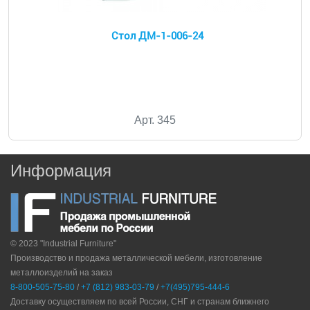
Стол ДМ-1-006-24
Арт. 345
Информация
© 2023 "Industrial Furniture"
Производство и продажа металлической мебели, изготовление
металлоизделий на заказ
8-800-505-75-80
/
+7 (812) 983-03-79
/
+7(495)795-444-6
Доставку осуществляем по всей России, СНГ и странам ближнего