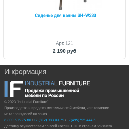
Сиденье для ванны SH-W333
Арт. 121
2 190 руб
Информация
© 2023 "Industrial Furniture"
Производство и продажа металлической мебели, изготовление
металлоизделий на заказ
8-800-505-75-80
/
+7 (812) 983-03-79
/
+7(495)795-444-6
Доставку осуществляем по всей России, СНГ и странам ближнего