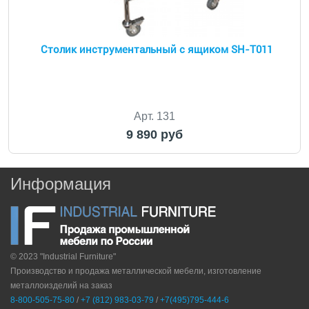
Столик инструментальный с ящиком SH-T011
Арт. 131
9 890 руб
Информация
© 2023 "Industrial Furniture"
Производство и продажа металлической мебели, изготовление
металлоизделий на заказ
8-800-505-75-80
/
+7 (812) 983-03-79
/
+7(495)795-444-6