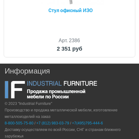
Стул офисный ИЗО
Арт. 2386
2 351 руб
Информация
© 2023 "Industrial Furniture"
Производство и продажа металлической мебели, изготовление
металлоизделий на заказ
8-800-505-75-80
/
+7 (812) 983-03-79
/
+7(495)795-444-6
Доставку осуществляем по всей России, СНГ и странам ближнего
зарубежья