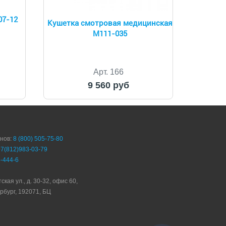
07-12
Кушетка смотровая медицинская
М111-035
Арт. 166
9 560 руб
онов:
8 (800) 505-75-80
+7(812)983-03-79
-444-6
ская ул., д. 30-32, офис 60,
рбург, 192071, БЦ