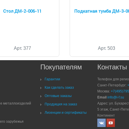
Стол ДМ-2-006-11
Подкатная тумба ДМ-3-0
Арт. 377
Арт. 503
Покупателям
Контакты
Гарантии
Телефон для реги
Санкт-Петербург:
Как сделать заказ
Москва:
+7(495)795
Оптовые заказы
Email
info@i-f.su
ие металлоизделий
Адрес: ул. Бухарест
Продукция на заказ
5 этаж, Санкт-Пете
Лизенции и сертификаты
Континент
него зарубежья