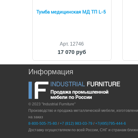
Тумба медицинская МД ТП L-5
Арт. 12746
17 070 руб
Информация
© 2023 "Industrial Furniture"
Производство и продажа металлической мебели, изготовлен
на заказ
8-800-505-75-80
/
+7 (812) 983-03-79
/
+7(495)795-444-6
Доставку осуществляем по всей России, СНГ и странам ближ