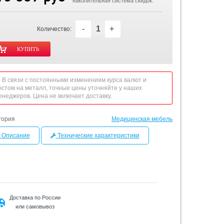
накопительная система скидок.
-
+
Количество:
 - В связи с постоянными изменениям курса валют и
остом на металл, точные цены уточняйте у наших
енеджеров. Цена не включает доставку.
гория
Медицинская мебель
Описание
Технические характеристики
Доставка по России
или самовывоз