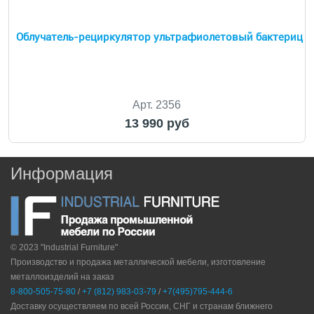
Облучатель-рециркулятор ультрафиолетовый бактериц
Арт. 2356
13 990 руб
Информация
© 2023 "Industrial Furniture"
Производство и продажа металлической мебели, изготовление
металлоизделий на заказ
8-800-505-75-80
/
+7 (812) 983-03-79
/
+7(495)795-444-6
Доставку осуществляем по всей России, СНГ и странам ближнего