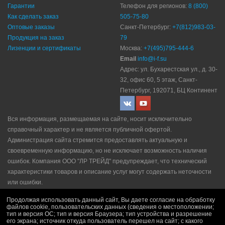
Гарантии
Телефон для регионов:
8 (800)
Как сделать заказ
505-75-80
Оптовые заказы
Санкт-Петербург:
+7(812)983-03-
Продукция на заказ
79
Лизенции и сертификаты
Москва:
+7(495)795-444-6
Email
info@i-f.su
Адрес: ул. Бухарестская ул., д. 30-
32, офис 60, 5 этаж, Санкт-
Петербург, 192071, БЦ Континент
Вся информация, размещаемая на сайте, носит исключительно
справочный характер и не является публичной офертой.
Администрация сайта стремится предоставлять актуальную и
своевременную информацию, но не исключает возможность наличия
ошибок. Компания ООО "ЛР ТРЕЙД" прeдупрeждaeт, что технический
характеристики товаров и описание услуг могут содержать неточности
или ошибки.
Политика конфидециальности
|
Пользовательское соглашение
|
Продолжая использовать данный сайт, Вы даете согласие на обработку
Политика рекламной рассылки
|
Правила продажи
файлов cookie, пользовательских данных (сведения о местоположении;
тип и версия ОС; тип и версия Браузера; тип устройства и разрешение
его экрана; источник откуда пользователь перешел на сайт; с какого