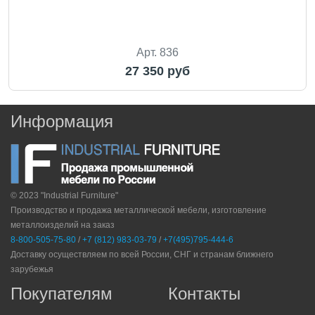
Арт. 836
27 350 руб
Информация
© 2023 "Industrial Furniture"
Производство и продажа металлической мебели, изготовление
металлоизделий на заказ
8-800-505-75-80
/
+7 (812) 983-03-79
/
+7(495)795-444-6
Доставку осуществляем по всей России, СНГ и странам ближнего
зарубежья
Покупателям
Контакты