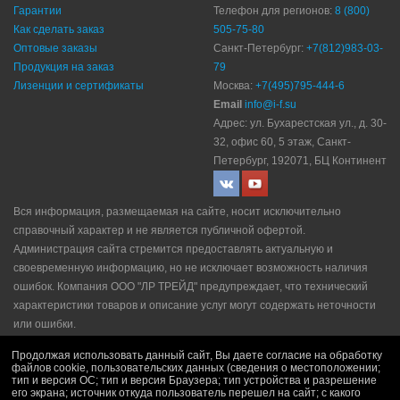
Гарантии
Телефон для регионов:
8 (800)
Как сделать заказ
505-75-80
Оптовые заказы
Санкт-Петербург:
+7(812)983-03-
Продукция на заказ
79
Лизенции и сертификаты
Москва:
+7(495)795-444-6
Email
info@i-f.su
Адрес: ул. Бухарестская ул., д. 30-
32, офис 60, 5 этаж, Санкт-
Петербург, 192071, БЦ Континент
Вся информация, размещаемая на сайте, носит исключительно
справочный характер и не является публичной офертой.
Администрация сайта стремится предоставлять актуальную и
своевременную информацию, но не исключает возможность наличия
ошибок. Компания ООО "ЛР ТРЕЙД" прeдупрeждaeт, что технический
характеристики товаров и описание услуг могут содержать неточности
или ошибки.
Политика конфидециальности
|
Пользовательское соглашение
|
Продолжая использовать данный сайт, Вы даете согласие на обработку
Политика рекламной рассылки
|
Правила продажи
файлов cookie, пользовательских данных (сведения о местоположении;
тип и версия ОС; тип и версия Браузера; тип устройства и разрешение
его экрана; источник откуда пользователь перешел на сайт; с какого