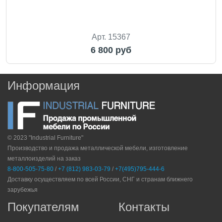
Арт. 15367
6 800 руб
Информация
© 2023 "Industrial Furniture"
Производство и продажа металлической мебели, изготовление
металлоизделий на заказ
8-800-505-75-80
/
+7 (812) 983-03-79
/
+7(495)795-444-6
Доставку осуществляем по всей России, СНГ и странам ближнего
зарубежья
Покупателям
Контакты