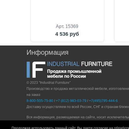
Арт. 15369
4 536 руб
Информация
© 2023 "Industrial Furniture"
Производство и продажа металлической мебели, изготовлен
на заказ
8-800-505-75-80
/
+7 (812) 983-03-79
/
+7(495)795-444-6
Доставку осуществляем по всей России, СНГ и странам ближ
Вся информация, размещаемая на сайте, носит исключитель
стремится предоставлять актуальную и своевременную инфо
Продолжая использовать данный сайт, Вы даете согласие на обработк