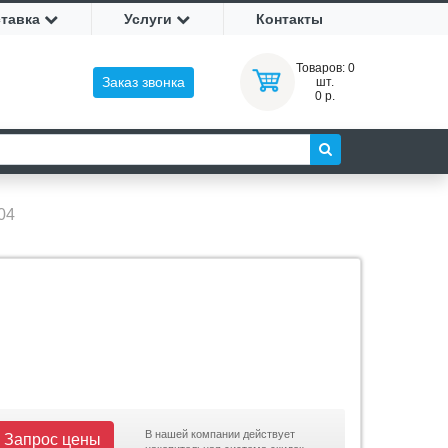
ставка
Услуги
Контакты
Товаров:
0
Заказ звонка
шт.
0 р.
04
В нашей компании действует
Запрос цены