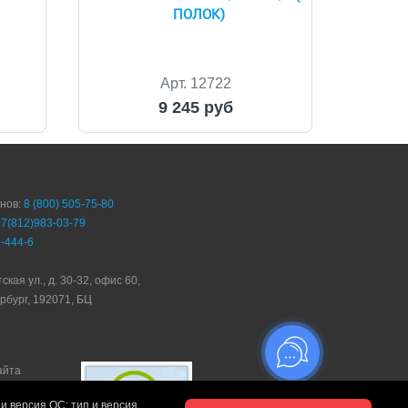
ПОЛОК)
Арт. 12722
9 245 руб
онов:
8 (800) 505-75-80
+7(812)983-03-79
-444-6
ская ул., д. 30-32, офис 60,
рбург, 192071, БЦ
айта
ТРЕЙД"
и версия ОС; тип и версия