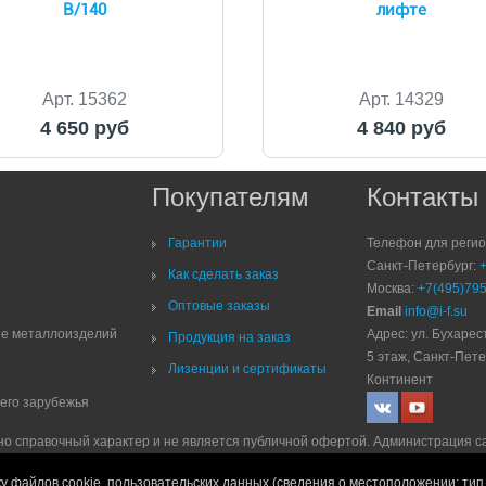
B/140
лифте
Арт. 15362
Арт. 14329
4 650 руб
4 840 руб
Покупателям
Контакты
Гарантии
Телефон для реги
Санкт-Петербург:
Как сделать заказ
Москва:
+7(495)795
Оптовые заказы
Email
info@i-f.su
ие металлоизделий
Адрес: ул. Бухарест
Продукция на заказ
5 этаж, Санкт-Пете
Лизенции и сертификаты
Континент
него зарубежья
но справочный характер и не является публичной офертой. Администрация с
рмацию, но не исключает возможность наличия ошибок. Компания ООО "ЛР 
у файлов cookie, пользовательских данных (сведения о местоположении; тип 