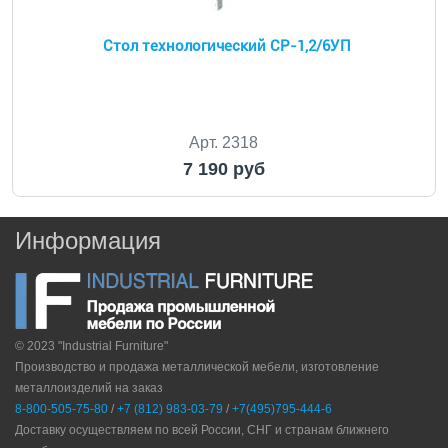
Стол технологический СР-1,2/6УП
Арт. 2318
7 190 руб
Информация
© 2023 "Industrial Furniture"
Производство и продажа металлической мебели, изготовление
металлоизделий на заказ
8-800-505-75-80
/
+7 (812) 983-03-79
/
+7(495)795-444-6
Доставку осуществляем по всей России, СНГ и странам ближнего