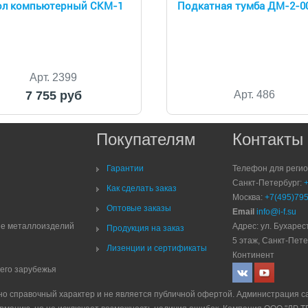
ол компьютерный СКМ-1
Подкатная тумба ДМ-2-0
Арт. 2399
7 755 руб
Арт. 486
Покупателям
Контакты
Гарантии
Телефон для реги
Санкт-Петербург:
Как сделать заказ
Москва:
+7(495)795
Оптовые заказы
Email
info@i-f.su
ие металлоизделий
Адрес: ул. Бухарест
Продукция на заказ
5 этаж, Санкт-Пете
Лизенции и сертификаты
Континент
него зарубежья
но справочный характер и не является публичной офертой. Администрация с