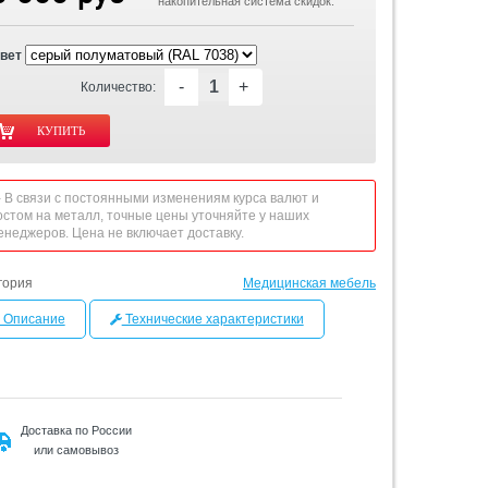
накопительная система скидок.
вет
-
+
Количество:
 - В связи с постоянными изменениям курса валют и
остом на металл, точные цены уточняйте у наших
енеджеров. Цена не включает доставку.
гория
Медицинская мебель
Описание
Технические характеристики
Доставка по России
или самовывоз