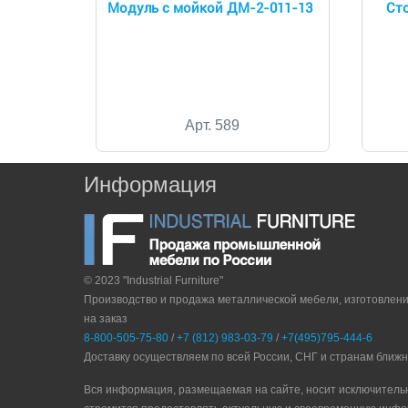
Модуль с мойкой ДМ-2-011-13
Ст
Арт. 589
Информация
© 2023 "Industrial Furniture"
Производство и продажа металлической мебели, изготовлен
на заказ
8-800-505-75-80
/
+7 (812) 983-03-79
/
+7(495)795-444-6
Доставку осуществляем по всей России, СНГ и странам ближ
Вся информация, размещаемая на сайте, носит исключитель