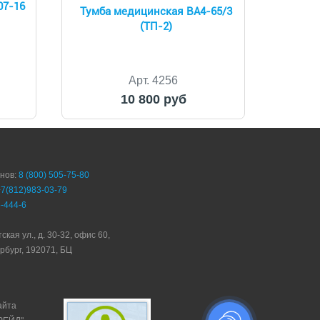
07-16
Тумба медицинская BA4-65/3
(ТП-2)
Арт. 4256
10 800 руб
онов:
8 (800) 505-75-80
+7(812)983-03-79
-444-6
ская ул., д. 30-32, офис 60,
рбург, 192071, БЦ
айта