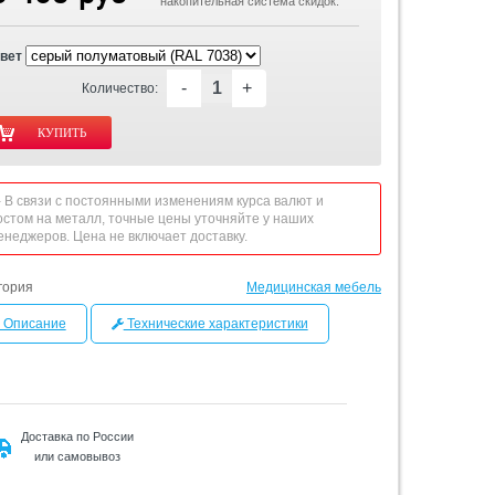
накопительная система скидок.
вет
-
+
Количество:
 - В связи с постоянными изменениям курса валют и
остом на металл, точные цены уточняйте у наших
енеджеров. Цена не включает доставку.
гория
Медицинская мебель
Описание
Технические характеристики
Доставка по России
или самовывоз