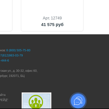
Арт. 12749
41 575 руб
онов:
8 (800) 505-75-80
+7(812)983-03-79
-444-6
ская ул., д. 30-32, офис 60,
рбург, 192071, БЦ
айта
ТРЕЙД"