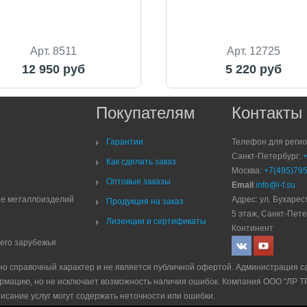
Арт. 8511
Арт. 12725
12 950 руб
5 220 руб
Покупателям
Контакты
Гарантии
Телефон для реги
Санкт-Петербург:
Как сделать заказ
Москва:
+7(495)795
Оптовые заказы
Email
info@i-f.su
ие металлоизделий
Адрес: ул. Бухарест
Продукция на заказ
5 этаж, Санкт-Пете
Лизенции и сертификаты
Континент
него зарубежья
но справочный характер и не является публичной офертой. Администрация с
рмацию, но не исключает возможность наличия ошибок. Компания ООО "ЛР 
писание услуг могут содержать неточности или ошибки.