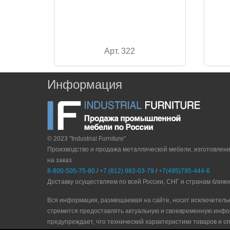
Арт. 322
Информация
© 2023 "Industrial Furniture"
Производство и продажа металлической мебели, изготовлен
на заказ
8-800-505-75-80
/
+7 (812) 983-03-79
/
+7(495)795-444-6
Доставку осуществляем по всей России, СНГ и странам ближ
Вся информация, размещаемая на сайте, носит исключитель
стремится предоставлять актуальную и своевременную инфо
прeдупрeждaeт, что технический характеристики товаров и о