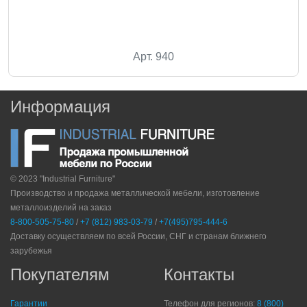
Арт. 940
Информация
© 2023 "Industrial Furniture"
Производство и продажа металлической мебели, изготовление
металлоизделий на заказ
8-800-505-75-80
/
+7 (812) 983-03-79
/
+7(495)795-444-6
Доставку осуществляем по всей России, СНГ и странам ближнего
зарубежья
Покупателям
Контакты
Гарантии
Телефон для регионов:
8 (800)