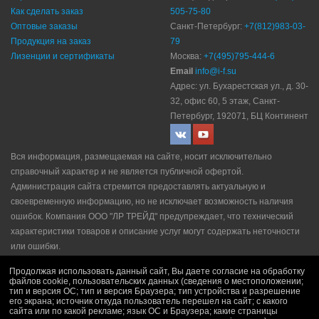
Как сделать заказ
505-75-80
Оптовые заказы
Санкт-Петербург:
+7(812)983-03-
Продукция на заказ
79
Лизенции и сертификаты
Москва:
+7(495)795-444-6
Email
info@i-f.su
Адрес: ул. Бухарестская ул., д. 30-
32, офис 60, 5 этаж, Санкт-
Петербург, 192071, БЦ Континент
Вся информация, размещаемая на сайте, носит исключительно
справочный характер и не является публичной офертой.
Администрация сайта стремится предоставлять актуальную и
своевременную информацию, но не исключает возможность наличия
ошибок. Компания ООО "ЛР ТРЕЙД" прeдупрeждaeт, что технический
характеристики товаров и описание услуг могут содержать неточности
или ошибки.
Политика конфидециальности
|
Пользовательское соглашение
|
Продолжая использовать данный сайт, Вы даете согласие на обработку
Политика рекламной рассылки
|
Правила продажи
файлов cookie, пользовательских данных (сведения о местоположении;
тип и версия ОС; тип и версия Браузера; тип устройства и разрешение
его экрана; источник откуда пользователь перешел на сайт; с какого
сайта или по какой рекламе; язык ОС и Браузера; какие страницы