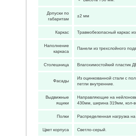
Допуски по
±2 мм
габаритам
Каркас
Травмобезопасный каркас из
Наполнение
Панели из трехслойного под
каркаса
Столешница
Влагохимостойкий пластик Д
Из оцинкованной стали с по
Фасады
петли внутренние.
Выдвижные
Направляющие на нейлоновых
ящики
430мм, ширина 319мм, кол-во
Полки
Распределенная нагрузка на п
Цвет корпуса
Светло-серый.