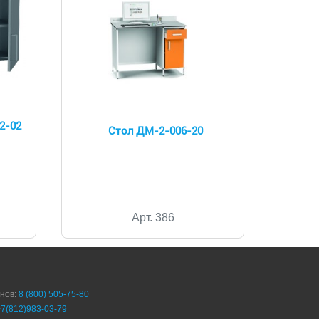
2-02
Стол ДМ-2-006-20
Арт. 386
онов:
8 (800) 505-75-80
+7(812)983-03-79