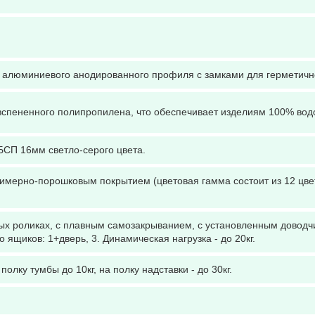
 алюминиевого анодированного профиля с замками для герметичн
вспененного полипропилена, что обеспечивает изделиям 100% водос
БСП 16мм светло-серого цвета.
лимерно-порошковым покрытием (цветовая гамма состоит из 12 цве
 роликах, с плавным самозакрыванием, с установленным доводчи
 ящиков: 1+дверь, 3. Динамическая нагрузка - до 20кг.
олку тумбы до 10кг, на полку надставки - до 30кг.