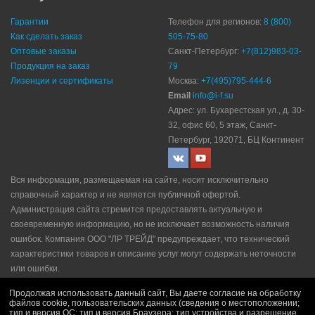
Гарантии
Телефон для регионов:
8 (800)
Как сделать заказ
505-75-80
Оптовые заказы
Санкт-Петербург:
+7(812)983-03-
Продукция на заказ
79
Лизенции и сертификаты
Москва:
+7(495)795-444-6
Email
info@i-f.su
Адрес: ул. Бухарестская ул., д. 30-
32, офис 60, 5 этаж, Санкт-
Петербург, 192071, БЦ Континент
Вся информация, размещаемая на сайте, носит исключительно
справочный характер и не является публичной офертой.
Администрация сайта стремится предоставлять актуальную и
своевременную информацию, но не исключает возможность наличия
ошибок. Компания ООО "ЛР ТРЕЙД" прeдупрeждaeт, что технический
характеристики товаров и описание услуг могут содержать неточности
или ошибки.
Политика конфидециальности
|
Пользовательское соглашение
|
Продолжая использовать данный сайт, Вы даете согласие на обработку
Политика рекламной рассылки
|
Правила продажи
файлов cookie, пользовательских данных (сведения о местоположении;
тип и версия ОС; тип и версия Браузера; тип устройства и разрешение