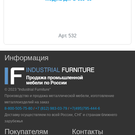
Арт. 532
Информация
© 2023 "Industrial Furniture"
Производство и продажа металлической мебели, изготовление
металлоизделий на заказ
8-800-505-75-80
/
+7 (812) 983-03-79
/
+7(495)795-444-6
Доставку осуществляем по всей России, СНГ и странам ближнего
зарубежья
Покупателям
Контакты