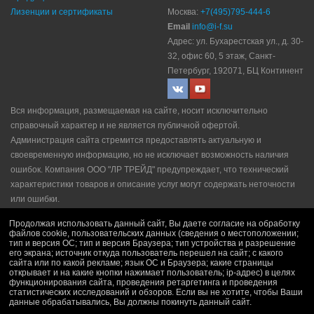
Лизенции и сертификаты
Москва:
+7(495)795-444-6
Email
info@i-f.su
Адрес: ул. Бухарестская ул., д. 30-
32, офис 60, 5 этаж, Санкт-
Петербург, 192071, БЦ Континент
Вся информация, размещаемая на сайте, носит исключительно
справочный характер и не является публичной офертой.
Администрация сайта стремится предоставлять актуальную и
своевременную информацию, но не исключает возможность наличия
ошибок. Компания ООО "ЛР ТРЕЙД" прeдупрeждaeт, что технический
характеристики товаров и описание услуг могут содержать неточности
или ошибки.
Политика конфидециальности
|
Пользовательское соглашение
|
Продолжая использовать данный сайт, Вы даете согласие на обработку
Политика рекламной рассылки
|
Правила продажи
файлов cookie, пользовательских данных (сведения о местоположении;
тип и версия ОС; тип и версия Браузера; тип устройства и разрешение
его экрана; источник откуда пользователь перешел на сайт; с какого
сайта или по какой рекламе; язык ОС и Браузера; какие страницы
открывает и на какие кнопки нажимает пользователь; ip-адрес) в целях
функционирования сайта, проведения ретаргетинга и проведения
статистических исследований и обзоров. Если вы не хотите, чтобы Ваши
данные обрабатывались, Вы должны покинуть данный сайт.