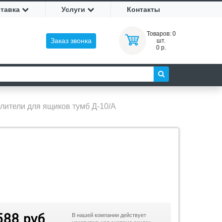
ставка
Услуги
Контакты
Товаров:
0
Заказ звонка
шт.
0 р.
лители для ящиков тумб Д-10/А
588 руб
В нашей компании действует