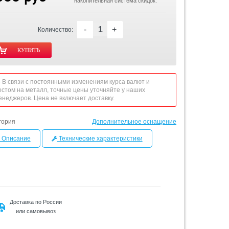
накопительная система скидок.
-
+
Количество:
 - В связи с постоянными изменениям курса валют и
остом на металл, точные цены уточняйте у наших
енеджеров. Цена не включает доставку.
гория
Дополнительное оснащение
Описание
Технические характеристики
Доставка по России
или самовывоз