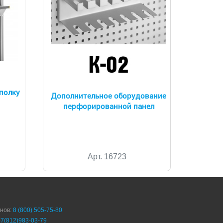
полку
Дополнительное оборудование
перфорированной панел
Арт. 16723
онов:
8 (800) 505-75-80
+7(812)983-03-79