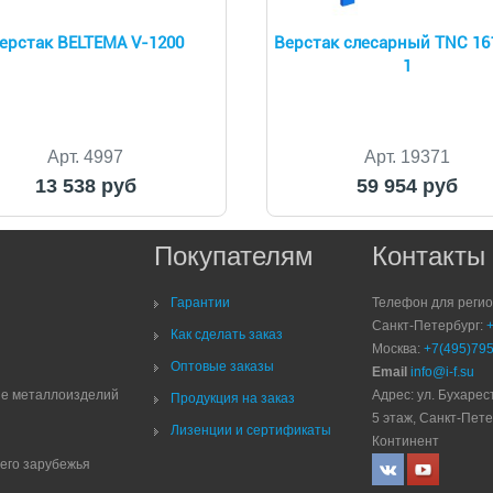
ерстак BELTEMA V-1200
Верстак слесарный TNC 161
1
Арт. 4997
Арт. 19371
13 538 руб
59 954 руб
Покупателям
Контакты
Гарантии
Телефон для реги
Санкт-Петербург:
Как сделать заказ
Москва:
+7(495)795
Оптовые заказы
Email
info@i-f.su
ие металлоизделий
Адрес: ул. Бухарест
Продукция на заказ
5 этаж, Санкт-Пете
Лизенции и сертификаты
Континент
него зарубежья