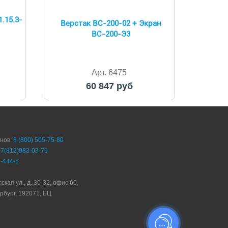
.15.3-
Верстак ВС-200-02 + Экран
ВС-200-Э3
Арт. 6475
60 847 руб
онов:
8 (800) 505-75-80
+7(812)983-03-79
-444-6
ская ул., д. 30-32, офис 60,
рбург, 192071, БЦ