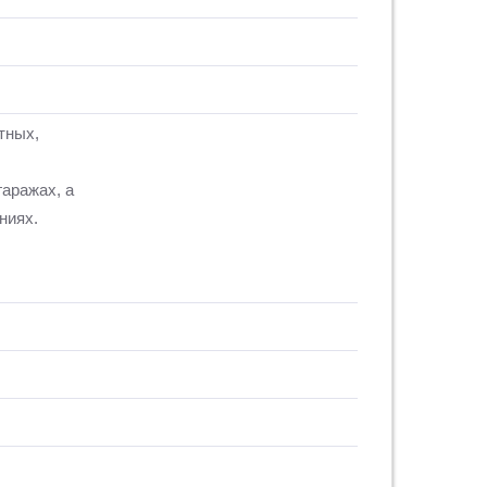
тных,
гаражах, а
ниях.