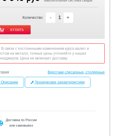
накопительная система скидок.
-
+
Количество:
 - В связи с постоянными изменениям курса валют и
остом на металл, точные цены уточняйте у наших
енеджеров. Цена не включает доставку.
гория
Верстаки слесарные, столярные
Описание
Технические характеристики
Доставка по России
или самовывоз