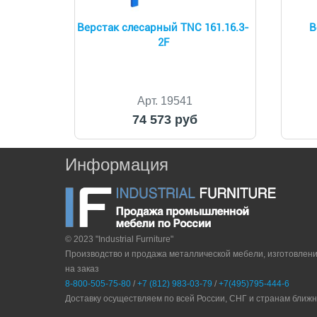
Верстак слесарный TNC 161.16.3-
В
2F
Арт. 19541
74 573 руб
Информация
© 2023 "Industrial Furniture"
Производство и продажа металлической мебели, изготовлен
на заказ
8-800-505-75-80
/
+7 (812) 983-03-79
/
+7(495)795-444-6
Доставку осуществляем по всей России, СНГ и странам ближ