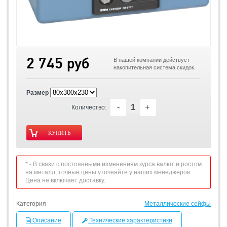
2 745 руб
В нашей компании действует
накопительная система скидок.
Размер
-
+
Количество:
* - В связи с постоянными изменениям курса валют и ростом
на металл, точные цены уточняйте у наших менеджеров.
Цена не включает доставку.
Категория
Металлические сейфы
Описание
Технические характеристики