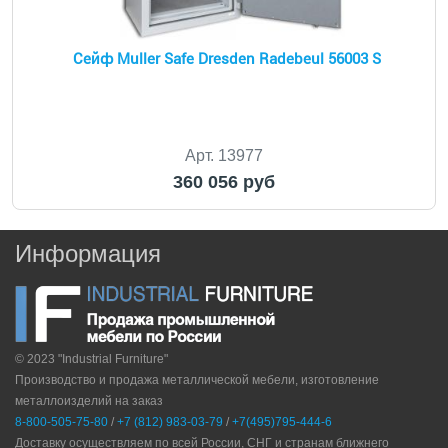
Сейф Muller Safe Dresden Radebeul 56003 S
Арт. 13977
360 056 руб
Информация
© 2023 "Industrial Furniture"
Производство и продажа металлической мебели, изготовление
металлоизделий на заказ
8-800-505-75-80
/
+7 (812) 983-03-79
/
+7(495)795-444-6
Доставку осуществляем по всей России, СНГ и странам ближнего