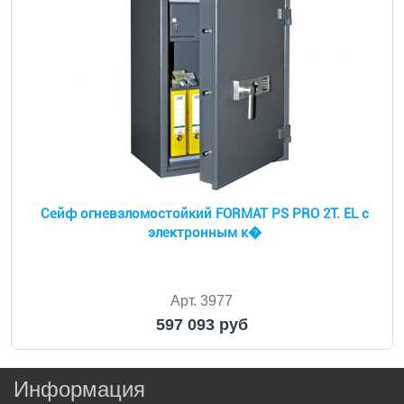
Сейф огневзломостойкий FORMAT PS PRO 2Т. EL с
электронным к�
Арт. 3977
597 093 руб
Информация