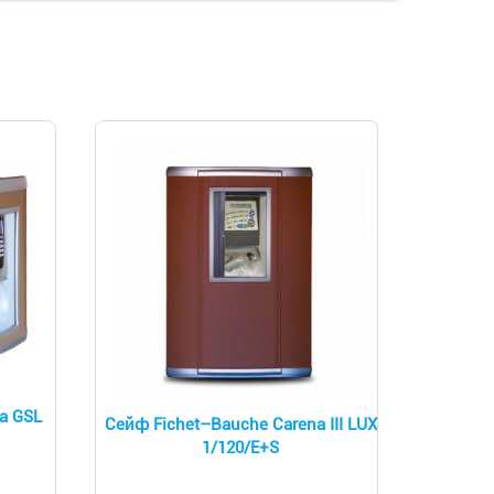
a GSL
Сейф Fichet–Bauche Carena III LUX
1/120/E+S