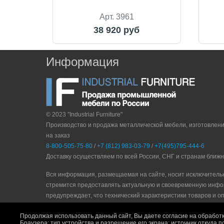
Арт. 3961
38 920 руб
Информация
© 2023 "Industrial Furniture"
Производство и продажа металлической мебели, изготовлен
на заказ
8-800-505-75-80
/
+7 (812) 983-03-79
/
+7(495)795-444-6
Доставку осуществляем по всей России, СНГ и странам ближ
Вся информация, размещаемая на сайте, носит исключитель
стремится предоставлять актуальную и своевременную инфо
прeдупрeждaeт, что технический характеристики товаров и о
Политика конфидециальности
|
Пользовательское соглашени
Продолжая использовать данный сайт, Вы даете согласие на обработк
Браузера; тип устройства и разрешение его экрана; источник откуда п