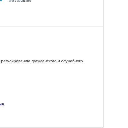
или самовывоз
 регулированию гражданского и служебного
ия