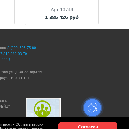
Арт. 13744
1 385 426 руб
онов:
8 (800) 505-75-80
+7(812)983-03-79
-444-6
ская ул., д. 30-32, офис 60,
рбург, 192071, БЦ
айта
ТРЕЙД"
и версия ОС; тип и версия
Согласен
и Браузера; какие страницы