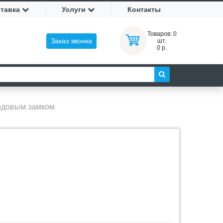
ставка
Услуги
Контакты
Товаров:
0
Заказ звонка
шт.
0 р.
одовым замком