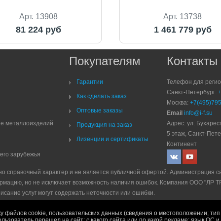
Арт. 13908
Арт. 13738
81 224 руб
1 461 779 руб
Покупателям
Контакты
Гарантии
Телефон для реги
Санкт-Петербург:
Как сделать заказ
Москва:
+7(495)795
Оптовые заказы
Email
info@i-f.su
ие металлоизделий
Адрес: ул. Бухарест
Продукция на заказ
5 этаж, Санкт-Пете
Лизенции и сертификаты
Континент
него зарубежья
но справочный характер и не является публичной офертой. Администрация с
рмацию, но не исключает возможность наличия ошибок. Компания ООО "ЛР 
писание услуг могут содержать неточности или ошибки.
е
|
Политика рекламной рассылки
|
Правила продажи
у файлов cookie, пользовательских данных (сведения о местоположении; тип 
ользователь перешел на сайт; с какого сайта или по какой рекламе; язык ОС 