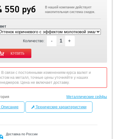
4 550 руб
В нашей компании действует
накопительная система скидок.
вет
-
+
Количество:
 - В связи с постоянными изменениям курса валют и
остом на металл, точные цены уточняйте у наших
енеджеров. Цена не включает доставку.
гория
Металлические сейфы
Описание
Технические характеристики
Доставка по России