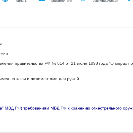
оплаты
производителя
сертифицирован
м.
ужия
вления правительства РФ № 814 от 21 июля 1998 года "О мерах по
мся на ключ и ложементами для ружей
а" МВД РФ) требованиям МВД РФ к хранению огнестрельного оруж