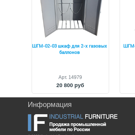
ШГМ-02-03 шкаф для 2-х газовых
ШГМ-
баллонов
Арт. 14979
20 800 руб
Информация