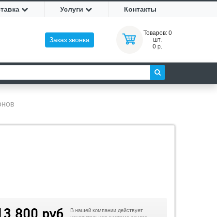
ставка
Услуги
Контакты
Товаров:
0
Заказ звонка
шт.
0 р.
онов
13 800 руб
В нашей компании действует