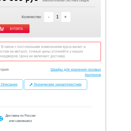
накопительная система скидок.
-
+
Количество:
 - В связи с постоянными изменениям курса валют и
остом на металл, точные цены уточняйте у наших
енеджеров. Цена не включает доставку.
гория
Шкафы для хранения газовых
баллонов
Описание
Технические характеристики
Доставка по России
или самовывоз