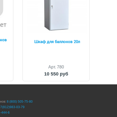
нов
Шкаф для баллонов 20л
Арт. 780
10 550 руб
онов:
8 (800) 505-75-80
+7(812)983-03-79
-444-6