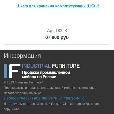
Шкаф для хранения комплектующих ШКX-2
Арт. 18298
67 800 руб
Информация
© 2023 "Industrial Furniture"
Производство и продажа металлической мебели, изготовление
металлоизделий на заказ
8-800-505-75-80
/
+7 (812) 983-03-79
/
+7(495)795-444-6
Доставку осуществляем по всей России, СНГ и странам ближнего
зарубежья