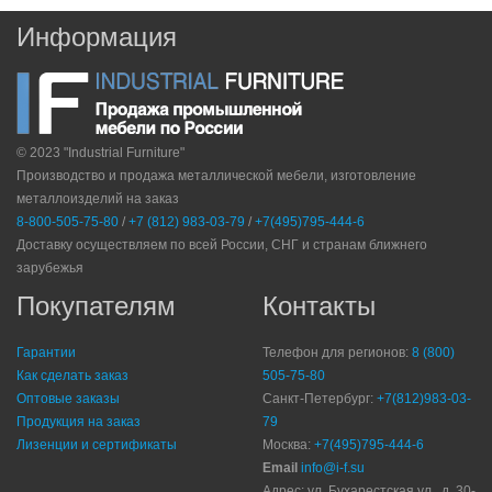
Информация
© 2023 "Industrial Furniture"
Производство и продажа металлической мебели, изготовление
металлоизделий на заказ
8-800-505-75-80
/
+7 (812) 983-03-79
/
+7(495)795-444-6
Доставку осуществляем по всей России, СНГ и странам ближнего
зарубежья
Покупателям
Контакты
Гарантии
Телефон для регионов:
8 (800)
Как сделать заказ
505-75-80
Оптовые заказы
Санкт-Петербург:
+7(812)983-03-
Продукция на заказ
79
Лизенции и сертификаты
Москва:
+7(495)795-444-6
Email
info@i-f.su
Адрес: ул. Бухарестская ул., д. 30-