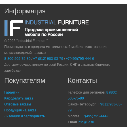
Информация
© 2023 "Industrial Furniture"
Производство и продажа металлической мебели, изготовление
металлоизделий на заказ
8-800-505-75-80
/
+7 (812) 983-03-79
/
+7(495)795-444-6
Доставку осуществляем по всей России, СНГ и странам ближнего
зарубежья
Покупателям
Контакты
Гарантии
Телефон для регионов:
8 (800)
Как сделать заказ
505-75-80
Оптовые заказы
Санкт-Петербург:
+7(812)983-03-
Продукция на заказ
79
Лизенции и сертификаты
Москва:
+7(495)795-444-6
Email
info@i-f.su