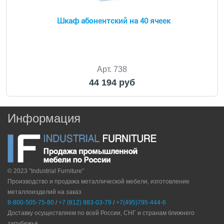
Шкаф абонентский на 40 ячеек
Арт. 738
44 194 руб
Информация
© 2023 "Industrial Furniture"
Производство и продажа металлической мебели, изготовление
металлоизделий на заказ
8-800-505-75-80
/
+7 (812) 983-03-79
/
+7(495)795-444-6
Доставку осуществляем по всей России, СНГ и странам ближнего
зарубежья