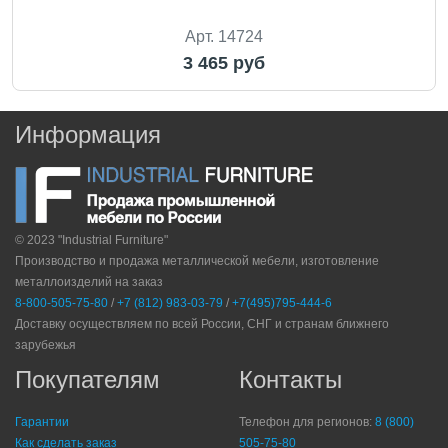
Арт. 14724
3 465 руб
Информация
© 2023 "Industrial Furniture"
Производство и продажа металлической мебели, изготовление
металлоизделий на заказ
8-800-505-75-80
/
+7 (812) 983-03-79
/
+7(495)795-444-6
Доставку осуществляем по всей России, СНГ и странам ближнего
зарубежья
Покупателям
Контакты
Гарантии
Телефон для регионов:
8 (800)
Как сделать заказ
505-75-80