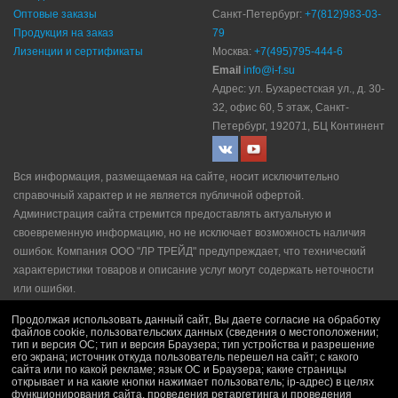
Оптовые заказы
Санкт-Петербург:
+7(812)983-03-
Продукция на заказ
79
Лизенции и сертификаты
Москва:
+7(495)795-444-6
Email
info@i-f.su
Адрес: ул. Бухарестская ул., д. 30-
32, офис 60, 5 этаж, Санкт-
Петербург, 192071, БЦ Континент
Вся информация, размещаемая на сайте, носит исключительно
справочный характер и не является публичной офертой.
Администрация сайта стремится предоставлять актуальную и
своевременную информацию, но не исключает возможность наличия
ошибок. Компания ООО "ЛР ТРЕЙД" прeдупрeждaeт, что технический
характеристики товаров и описание услуг могут содержать неточности
или ошибки.
Политика конфидециальности
|
Пользовательское соглашение
|
Продолжая использовать данный сайт, Вы даете согласие на обработку
Политика рекламной рассылки
|
Правила продажи
файлов cookie, пользовательских данных (сведения о местоположении;
тип и версия ОС; тип и версия Браузера; тип устройства и разрешение
его экрана; источник откуда пользователь перешел на сайт; с какого
сайта или по какой рекламе; язык ОС и Браузера; какие страницы
открывает и на какие кнопки нажимает пользователь; ip-адрес) в целях
функционирования сайта, проведения ретаргетинга и проведения