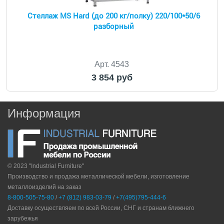
Стеллаж MS Hard (до 200 кг/полку) 220/100*50/6
разборный
Арт. 4543
3 854 руб
Информация
© 2023 "Industrial Furniture"
Производство и продажа металлической мебели, изготовление
металлоизделий на заказ
8-800-505-75-80
/
+7 (812) 983-03-79
/
+7(495)795-444-6
Доставку осуществляем по всей России, СНГ и странам ближнего
зарубежья