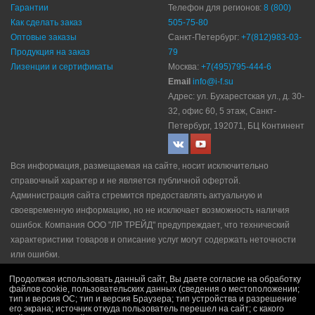
Гарантии
Телефон для регионов:
8 (800)
Как сделать заказ
505-75-80
Оптовые заказы
Санкт-Петербург:
+7(812)983-03-
Продукция на заказ
79
Лизенции и сертификаты
Москва:
+7(495)795-444-6
Email
info@i-f.su
Адрес: ул. Бухарестская ул., д. 30-
32, офис 60, 5 этаж, Санкт-
Петербург, 192071, БЦ Континент
Вся информация, размещаемая на сайте, носит исключительно
справочный характер и не является публичной офертой.
Администрация сайта стремится предоставлять актуальную и
своевременную информацию, но не исключает возможность наличия
ошибок. Компания ООО "ЛР ТРЕЙД" прeдупрeждaeт, что технический
характеристики товаров и описание услуг могут содержать неточности
или ошибки.
Политика конфидециальности
|
Пользовательское соглашение
|
Продолжая использовать данный сайт, Вы даете согласие на обработку
Политика рекламной рассылки
|
Правила продажи
файлов cookie, пользовательских данных (сведения о местоположении;
тип и версия ОС; тип и версия Браузера; тип устройства и разрешение
его экрана; источник откуда пользователь перешел на сайт; с какого