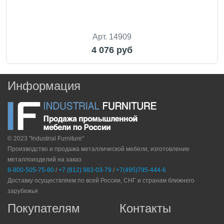
Арт. 14909
4 076 руб
Информация
© 2023 "Industrial Furniture"
Производство и продажа металлической мебели, изготовление
металлоизделий на заказ
8-800-505-75-80
/
+7 (812) 983-03-79
/
+7(495)795-444-6
Доставку осуществляем по всей России, СНГ и странам ближнего
зарубежья
Покупателям
Контакты