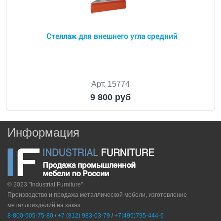
Стеллаж для внешнего угла средний
Арт. 15774
9 800 руб
Информация
© 2023 "Industrial Furniture"
Производство и продажа металлической мебели, изготовление
металлоизделий на заказ
8-800-505-75-80
/
+7 (812) 983-03-79
/
+7(495)795-444-6