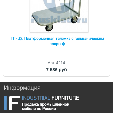
ТП-Ц2. Платформенная тележка с гальваническим
покры�
Арт. 4214
7 586 руб
Информация