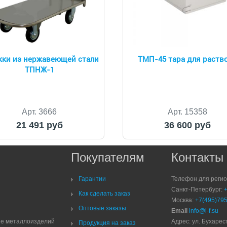
жки из нержавеющей стали
ТМП-45 тара для раств
ТПНЖ-1
Арт. 3666
Арт. 15358
21 491 руб
36 600 руб
Покупателям
Контакты
Гарантии
Телефон для реги
Санкт-Петербург:
Как сделать заказ
Москва:
+7(495)795
Оптовые заказы
Email
info@i-f.su
ие металлоизделий
Адрес: ул. Бухарест
Продукция на заказ