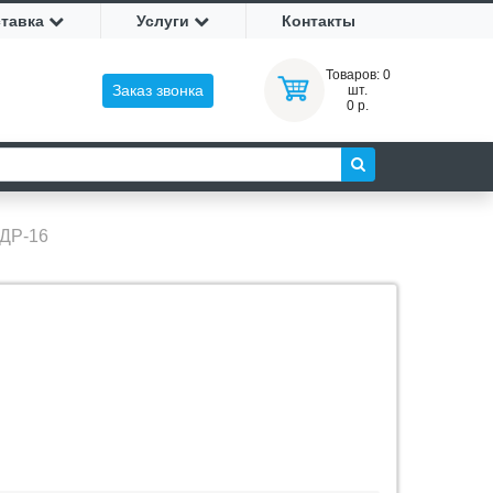
ставка
Услуги
Контакты
Товаров:
0
Заказ звонка
шт.
0 р.
КДР-16