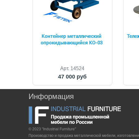
Контейнер металлический
Теле
опрокидывающийся КО-03
Арт. 14524
47 000 руб
Информация
© 2023 "Industrial Furniture"
Производство и продажа металлической мебели, изготовлен