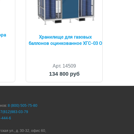
ора
Хранилище для газовых
баллонов оцинкованное ХГС-03 О
Арт. 14509
134 800 руб
онов:
8 (800) 505-75-80
+7(812)983-03-79
-444-6
ская ул., д. 30-32, офис 60,