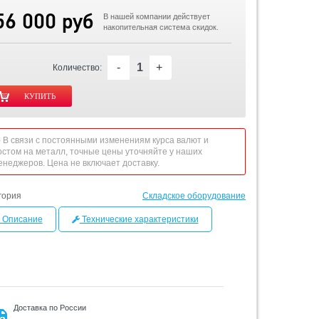
56 000 руб
В нашей компании действует
накопительная система скидок.
-
+
Количество:
 - В связи с постоянными изменениям курса валют и
остом на металл, точные цены уточняйте у наших
енеджеров. Цена не включает доставку.
гория
Складское оборудование
Описание
Технические характеристики
Доставка по России