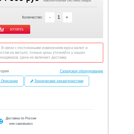
накопительная система скидок.
-
+
Количество:
 - В связи с постоянными изменениям курса валют и
остом на металл, точные цены уточняйте у наших
енеджеров. Цена не включает доставку.
гория
Складское оборудование
Описание
Технические характеристики
Доставка по России
или самовывоз