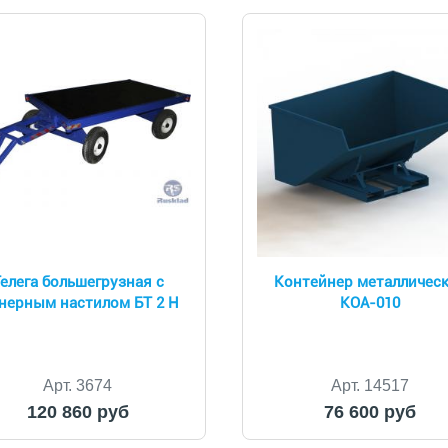
елега большегрузная с
Контейнер металличес
нерным настилом БТ 2 Н
КОА-010
Арт. 3674
Арт. 14517
120 860 руб
76 600 руб