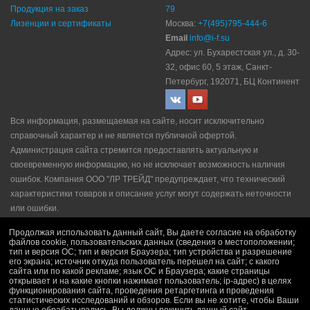
Продукция на заказ
79
Лизенции и сертификаты
Москва:
+7(495)795-444-6
Email
info@i-f.su
Адрес: ул. Бухарестская ул., д. 30-
32, офис 60, 5 этаж, Санкт-
Петербург, 192071, БЦ Континент
Вся информация, размещаемая на сайте, носит исключительно
справочный характер и не является публичной офертой.
Администрация сайта стремится предоставлять актуальную и
своевременную информацию, но не исключает возможность наличия
ошибок. Компания ООО "ЛР ТРЕЙД" прeдупрeждaeт, что технический
характеристики товаров и описание услуг могут содержать неточности
или ошибки.
Политика конфидециальности
|
Пользовательское соглашение
|
Продолжая использовать данный сайт, Вы даете согласие на обработку
Политика рекламной рассылки
|
Правила продажи
файлов cookie, пользовательских данных (сведения о местоположении;
тип и версия ОС; тип и версия Браузера; тип устройства и разрешение
его экрана; источник откуда пользователь перешел на сайт; с какого
сайта или по какой рекламе; язык ОС и Браузера; какие страницы
открывает и на какие кнопки нажимает пользователь; ip-адрес) в целях
функционирования сайта, проведения ретаргетинга и проведения
статистических исследований и обзоров. Если вы не хотите, чтобы Ваши