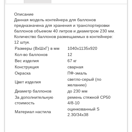
Описание
Данная модель контейнера для баллонов
предназначена для хранения и транспортировки
баллонов объемом 40 литров и диаметром 230 мм.
Количество баллонов размещаемых в контейнере:
12 штук.
Размеры (ВхШхГ) в мм
1040х1135х920
Кол-во баллонов
12
Вес изделия
67 кг
Конструкция
сварная
Окраска
ПФ-эмаль
светло-серый (по
Цвет изделия
желанию)
Диаметр баллонов
до 230 мм
За дополнительную
ремень стяжной СР50
стоимость
4/8-10
оцинкованный S
Материал настила
2.30/34x38