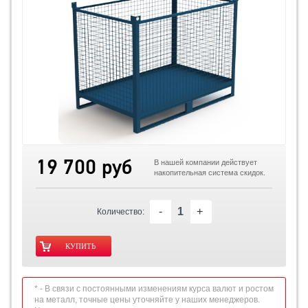
19 700 руб
В нашей компании действует
накопительная система скидок.
-
+
Количество:
* - В связи с постоянными изменениям курса валют и ростом
на металл, точные цены уточняйте у наших менеджеров.