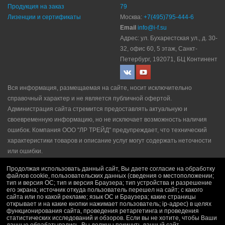
Продукция на заказ
79
Лизенции и сертификаты
Москва:
+7(495)795-444-6
Email
info@i-f.su
Адрес: ул. Бухарестская ул., д. 30-
32, офис 60, 5 этаж, Санкт-
Петербург, 192071, БЦ Континент
Вся информация, размещаемая на сайте, носит исключительно
справочный характер и не является публичной офертой.
Администрация сайта стремится предоставлять актуальную и
своевременную информацию, но не исключает возможность наличия
ошибок. Компания ООО "ЛР ТРЕЙД" прeдупрeждaeт, что технический
характеристики товаров и описание услуг могут содержать неточности
или ошибки.
Политика конфидециальности
|
Пользовательское соглашение
|
Продолжая использовать данный сайт, Вы даете согласие на обработку
Политика рекламной рассылки
|
Правила продажи
файлов cookie, пользовательских данных (сведения о местоположении;
тип и версия ОС; тип и версия Браузера; тип устройства и разрешение
его экрана; источник откуда пользователь перешел на сайт; с какого
сайта или по какой рекламе; язык ОС и Браузера; какие страницы
открывает и на какие кнопки нажимает пользователь; ip-адрес) в целях
функционирования сайта, проведения ретаргетинга и проведения
статистических исследований и обзоров. Если вы не хотите, чтобы Ваши